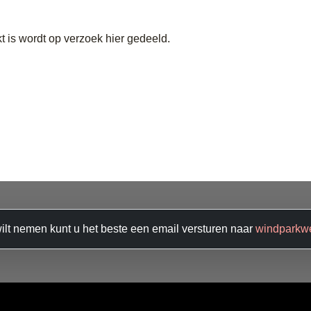
t is wordt op verzoek hier gedeeld.
gediend
wilt nemen kunt u het beste een email versturen naar
windparkw