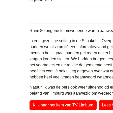
03 januari 2025
Ruim 80 ongeruste omwonende waren aanwezi
In een gezellige setting in de Schakel in Overp
hadden we als comité een informatieavond ge
mensen het signaal hadden gekregen dat er b
vragen konden stellen. We hadden burgemeester
het voortraject en de rol die de gemeente heef
heeft het comité ook uitleg gegeven over wat er
hebben heel veel vragen beantwoord waarme
Natuurlijk was de pers ook weer uitgenodigd
belang van limburg was aanwezig om wederom e
Kijk naar het item van TV Limburg
Lees h