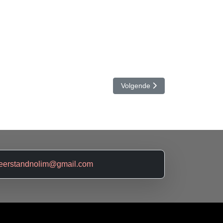
Volgende artikel: We organisere
Volgende
eerstandnolim@gmail.com