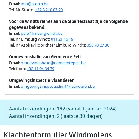
Email:
info@storm.be
Tel. Nr. Storm:
+32 3 210 07 20
Voor de windturbines aan de Siberiëstraat zijn de volgende
gegevens bekend:
Email:
pelt@limburgwindt.be
Tel. nr. Limburg Windt:
011 21 46 19
Tel. nr. Aspiravi (oprichter Limburg Windt):
056 70 27 36
Omgevingsbalie van Gemeente Pelt
Email:
omgevingsbalie@gemeentepelt.be
Telefoon:
+32 11 94 94 79
Omgevingsinspectie Vlaanderen
Email:
omgevingsinspectie.lim@vlaanderen.be
Aantal inzendingen:
192
(vanaf 1 januari 2024)
Aantal inzendingen:
2
(laatste 30 dagen)
Klachtenformulier Windmolens