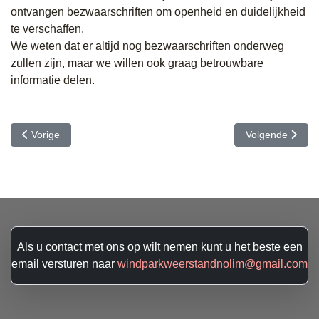
ontvangen bezwaarschriften om openheid en duidelijkheid
te verschaffen.
We weten dat er altijd nog bezwaarschriften onderweg
zullen zijn, maar we willen ook graag betrouwbare
informatie delen.
Vorig artikel: We organiseren een infoavond (deel 2)
Volgende artikel
Vorige
Volgende
Als u contact met ons op wilt nemen kunt u het beste een
email versturen naar
windparkweerstandnolim@gmail.com